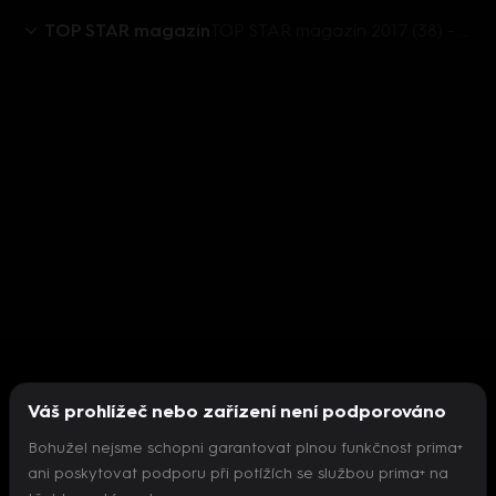
TOP STAR magazín
TOP STAR magazín 2017 (38) - Petr Bende
Váš prohlížeč nebo zařízení není podporováno
Bohužel nejsme schopni garantovat plnou funkčnost prima+
ani poskytovat podporu při potížích se službou prima+ na
Nepodařilo se inicializovat přehrávač