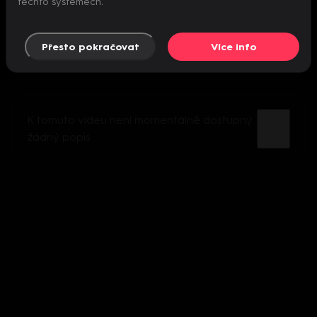
těchto systémech.
Přesto pokračovat
Více info
K tomuto videu není momentálně dostupný
žádný popis.