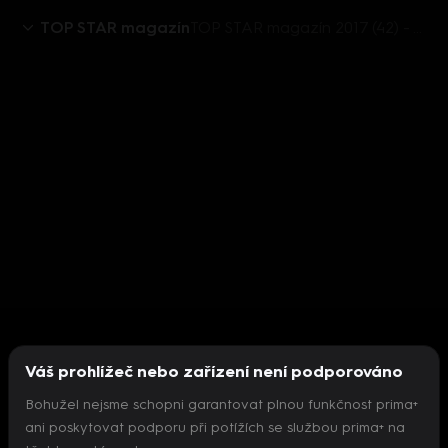
TOP STAR magazín
TOP STAR magazín 2017 (42) - VIP Život - Casino
Váš prohlížeč nebo zařízení není podporováno
Bohužel nejsme schopni garantovat plnou funkčnost prima+
ani poskytovat podporu při potížích se službou prima+ na
Nepodařilo se inicializovat přehrávač