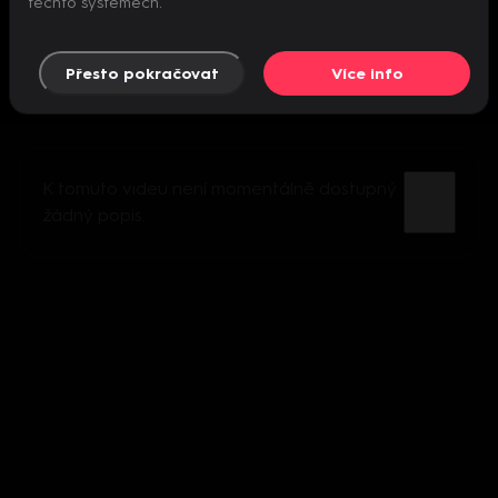
těchto systémech.
Přesto pokračovat
Více info
K tomuto videu není momentálně dostupný
žádný popis.