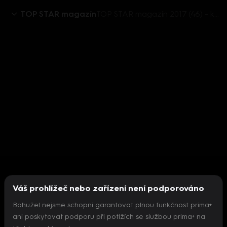
TOP STAR magazín
TOP STAR magazín 2017 (46) - komix - potomci slavných
Váš prohlížeč nebo zařízení není podporováno
Bohužel nejsme schopni garantovat plnou funkčnost prima+
ani poskytovat podporu při potížích se službou prima+ na
Nepodařilo se inicializovat přehrávač