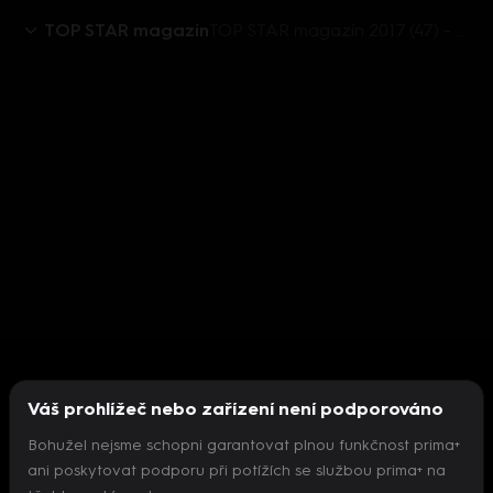
TOP STAR magazín
TOP STAR magazín 2017 (47) - Mirka Pikolová
Váš prohlížeč nebo zařízení není podporováno
Bohužel nejsme schopni garantovat plnou funkčnost prima+
ani poskytovat podporu při potížích se službou prima+ na
Nepodařilo se inicializovat přehrávač