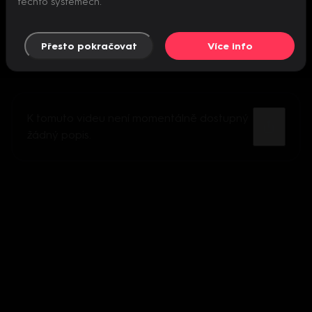
těchto systémech.
Přesto pokračovat
Více info
K tomuto videu není momentálně dostupný
žádný popis.