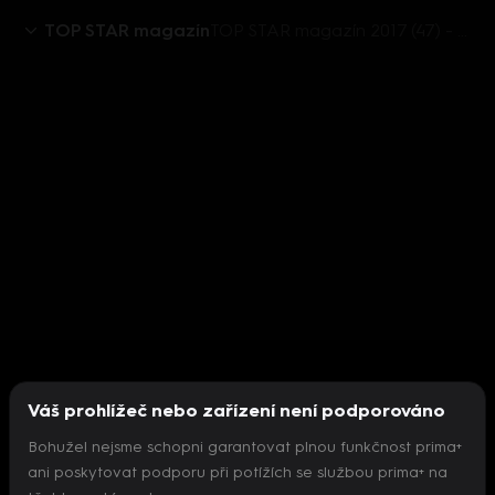
TOP STAR magazín
TOP STAR magazín 2017 (47) - Nikol Kouklová
Váš prohlížeč nebo zařízení není podporováno
Bohužel nejsme schopni garantovat plnou funkčnost prima+
ani poskytovat podporu při potížích se službou prima+ na
Nepodařilo se inicializovat přehrávač