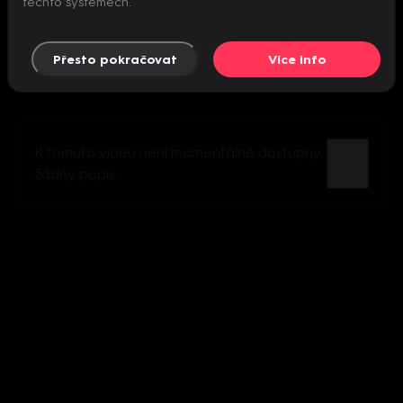
těchto systémech.
Přesto pokračovat
Více info
K tomuto videu není momentálně dostupný
žádný popis.