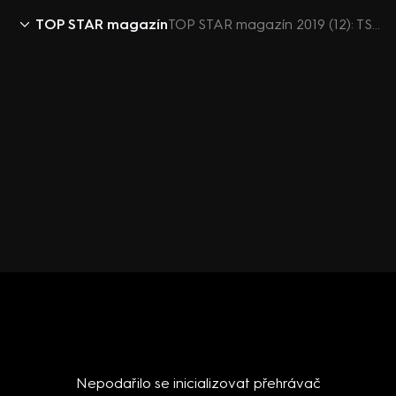
TOP STAR magazín
TOP STAR magazín 2019 (12): TSM před deseti lety (retro) - Holubová, Havlová, Polívka s dcerou Aničkou
Nepodařilo se inicializovat přehrávač