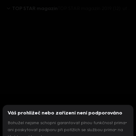
TOP STAR magazín
TOP STAR magazín 2019 (12): utajené děti slavných - Trávníček, Michal David, Filip Renč, Jan Kraus
Váš prohlížeč nebo zařízení není podporováno
Bohužel nejsme schopni garantovat plnou funkčnost prima+
ani poskytovat podporu při potížích se službou prima+ na
Nepodařilo se inicializovat přehrávač