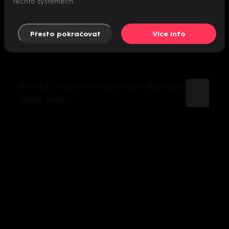
těchto systémech.
Přesto pokračovat
Více info
K tomuto videu není momentálně dostupný
žádný popis.