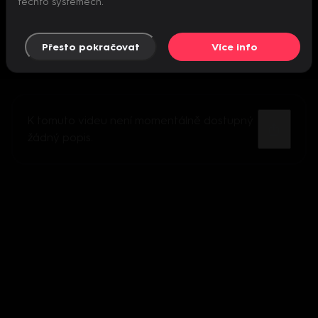
těchto systémech.
Přesto pokračovat
Více info
K tomuto videu není momentálně dostupný
žádný popis.