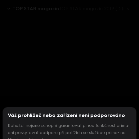
TOP STAR magazín
TOP STAR magazín 2019 (15): Ivan Vodochodský
Váš prohlížeč nebo zařízení není podporováno
Bohužel nejsme schopni garantovat plnou funkčnost prima+
ani poskytovat podporu při potížích se službou prima+ na
Nepodařilo se inicializovat přehrávač