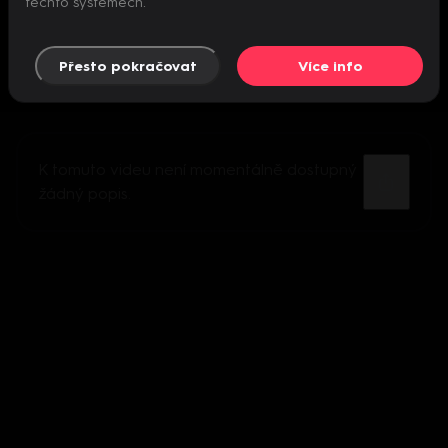
těchto systémech.
Přesto pokračovat
Více info
K tomuto videu není momentálně dostupný
žádný popis.