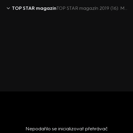
TOP STAR magazín
TOP STAR magazín 2019 (16): Maroš Kramár prožívá těžké období
Nepodařilo se inicializovat přehrávač