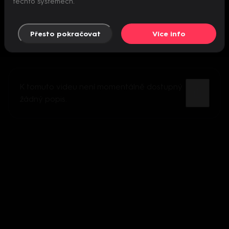
těchto systémech.
Přesto pokračovat
Více info
K tomuto videu není momentálně dostupný
žádný popis.