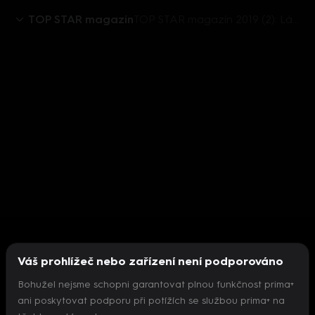
TOP STAR magazín
TOP STAR magazín 2019 (2): Láďa Křížek
Váš prohlížeč nebo zařízení není podporováno
Bohužel nejsme schopni garantovat plnou funkčnost prima+
ani poskytovat podporu při potížích se službou prima+ na
Nepodařilo se inicializovat přehrávač