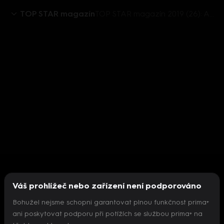
TOP STAR magazín
TOP STAR magazín 2019 (26): Andrea Antony (Košťálová) se nechala nafotit pro Playboy
Váš prohlížeč nebo zařízení není podporováno
Bohužel nejsme schopni garantovat plnou funkčnost prima+
ani poskytovat podporu při potížích se službou prima+ na
Nepodařilo se inicializovat přehrávač