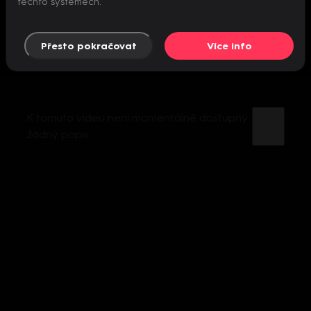
těchto systémech.
Přesto pokračovat
Více info
K tomuto videu není momentálně dostupný
žádný popis.