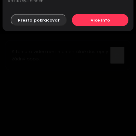
těchto systémech.
Přesto pokračovat
Více info
K tomuto videu není momentálně dostupný
žádný popis.