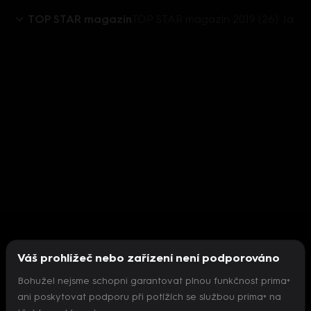
TOP STAR magazín
TOP STAR magazín 2019 (26): Jan Hrušínský - zákulisí divadla Na Jezerce
Váš prohlížeč nebo zařízení není podporováno
Bohužel nejsme schopni garantovat plnou funkčnost prima+
ani poskytovat podporu při potížích se službou prima+ na
Nepodařilo se inicializovat přehrávač