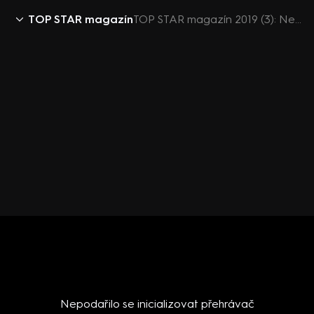
TOP STAR magazín
TOP STAR magazín 2019 (3): Nehody slavných - Klepl, Janů, Hůlka, Fanánek, Ráž, Gombitová
Nepodařilo se inicializovat přehrávač