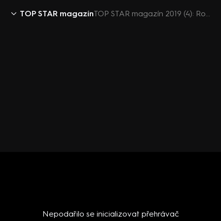
TOP STAR magazín
TOP STAR magazín 2019 (4): Rodina Jiřího pomeje musela zavést bezpečnostní opatření
Nepodařilo se inicializovat přehrávač