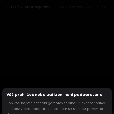
TOP STAR magazín
TOP STAR magazín 2019 (7): slavné milostné zrady - Kraus-Strýcová, Vojtek-Vojtková, Kolář-Kolářová, Buffon-Šeredová
Váš prohlížeč nebo zařízení není podporováno
Bohužel nejsme schopni garantovat plnou funkčnost prima+
ani poskytovat podporu při potížích se službou prima+ na
Nepodařilo se inicializovat přehrávač