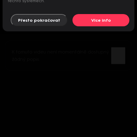
těchto systémech.
Přesto pokračovat
Více info
K tomuto videu není momentálně dostupný
žádný popis.