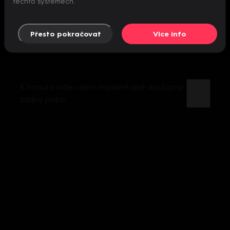
těchto systémech.
Přesto pokračovat
Více info
K tomuto videu není momentálně dostupný
žádný popis.