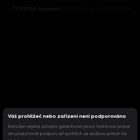
TOP STAR magazín
TOP STAR magazín 2019 (8): Plastické operace - Martin Maxa, Parmová, Dvořáková
Váš prohlížeč nebo zařízení není podporováno
Bohužel nejsme schopni garantovat plnou funkčnost prima+
ani poskytovat podporu při potížích se službou prima+ na
Nepodařilo se inicializovat přehrávač