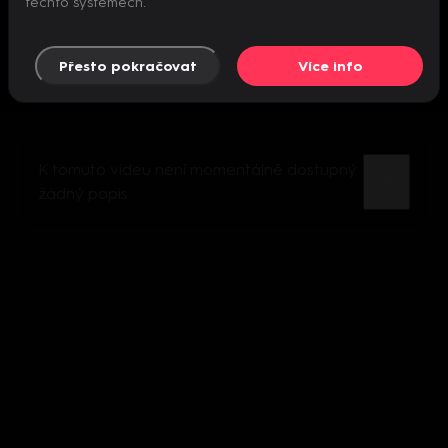
těchto systémech.
Přesto pokračovat
Více info
K tomuto videu není momentálně dostupný
žádný popis.