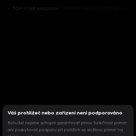
TOP STAR magazín
TOP STAR Magazín 2016 (4) - Sharlota
Váš prohlížeč nebo zařízení není podporováno
Bohužel nejsme schopni garantovat plnou funkčnost prima+
ani poskytovat podporu při potížích se službou prima+ na
Nepodařilo se inicializovat přehrávač