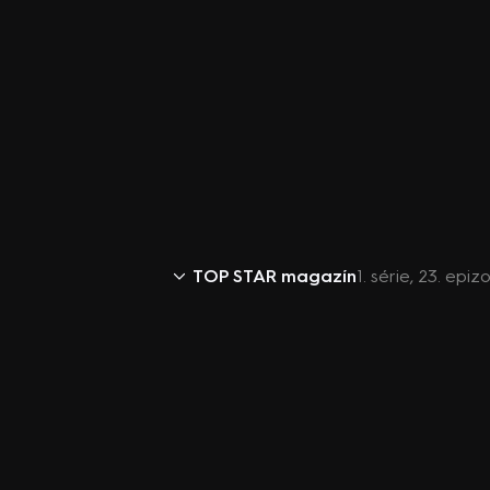
TOP STAR magazín
1. série, 23. epi