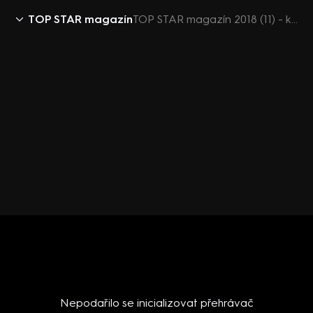
TOP STAR magazín
TOP STAR magazín 2018 (11) - komix - Karel Gott uspořádá mega koncert
Nepodařilo se inicializovat přehrávač