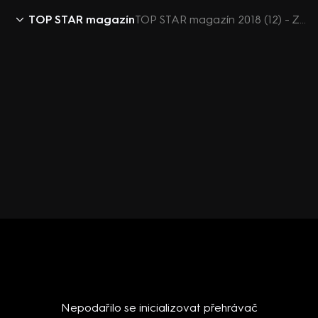
TOP STAR magazín
TOP STAR magazín 2018 (12) - Ze života hvězd - Koblížková, Dejdar, Issa, Vitázková, Pizingerová
Nepodařilo se inicializovat přehrávač