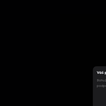
Váš 
Bohuž
podpo