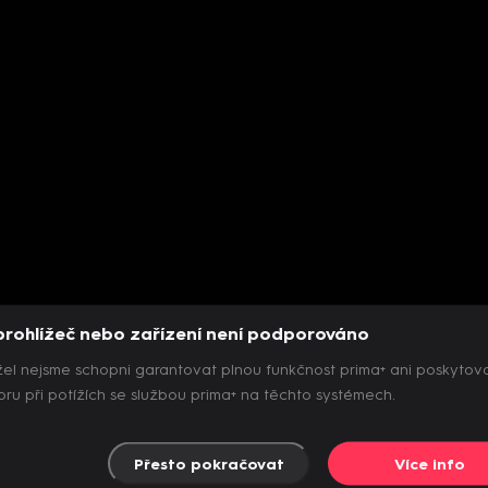
prohlížeč nebo zařízení není podporováno
el nejsme schopni garantovat plnou funkčnost prima+ ani poskytov
ru při potížích se službou prima+ na těchto systémech.
Přesto pokračovat
Více info