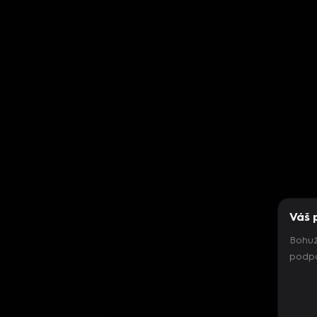
Váš 
Bohuž
podpo