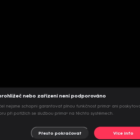
prohlížeč nebo zařízení není podporováno
el nejsme schopni garantovat plnou funkčnost prima+ ani poskytov
ru při potížích se službou prima+ na těchto systémech.
Přesto pokračovat
Více info