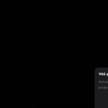
Váš 
Bohuž
podpo