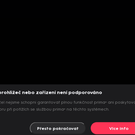
prohlížeč nebo zařízení není podporováno
el nejsme schopni garantovat plnou funkčnost prima+ ani poskytov
ru při potížích se službou prima+ na těchto systémech.
Přesto pokračovat
Více info