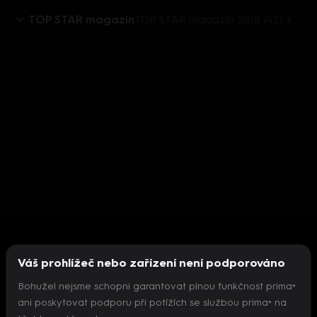
TOP STAR magazín
TOP STAR magazín 2018 (42): komix - krásky při cvičení
Váš prohlížeč nebo zařízení není podporováno
Bohužel nejsme schopni garantovat plnou funkčnost prima+
ani poskytovat podporu při potížích se službou prima+ na
Nepodařilo se inicializovat přehrávač