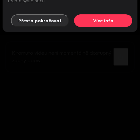
těchto systémech.
Přesto pokračovat
Více info
K tomuto videu není momentálně dostupný
žádný popis.