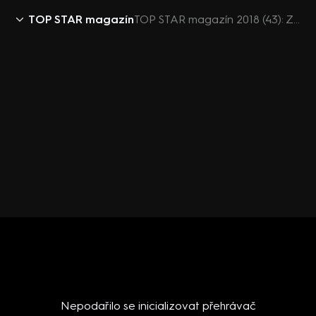
TOP STAR magazín
TOP STAR magazín 2018 (43): Ze života hvězd Menzel, Jágr a Kopřivová, Rytmus
Nepodařilo se inicializovat přehrávač