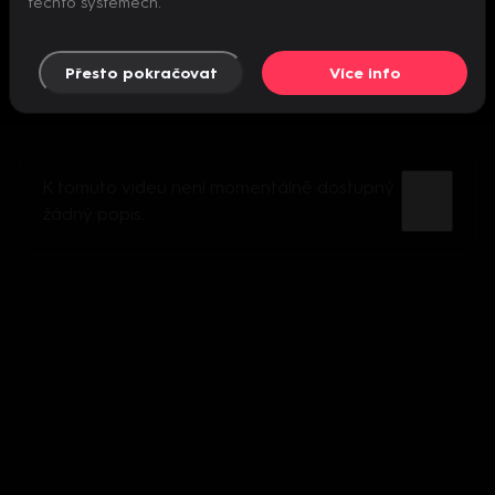
těchto systémech.
Přesto pokračovat
Více info
K tomuto videu není momentálně dostupný
žádný popis.