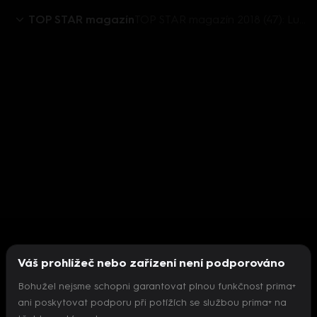
TOP STAR magazín
TOP STAR magazín 2018 (47): Lukáš Vaculík (a seriál Temný kraj)
Váš prohlížeč nebo zařízení není podporováno
Bohužel nejsme schopni garantovat plnou funkčnost prima+
ani poskytovat podporu při potížích se službou prima+ na
Nepodařilo se inicializovat přehrávač