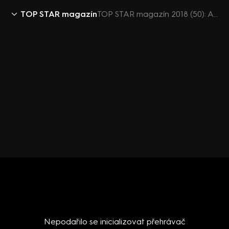
TOP STAR magazín
TOP STAR magazín 2018 (50): Agáta - lesk na rty
Nepodařilo se inicializovat přehrávač