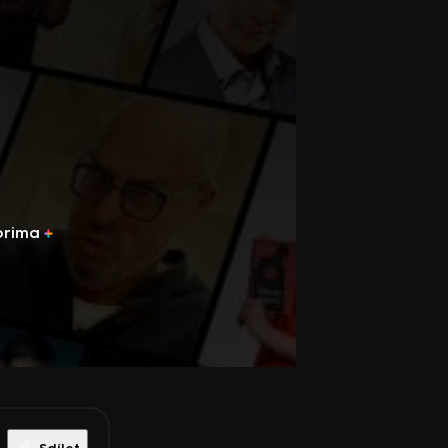
prima