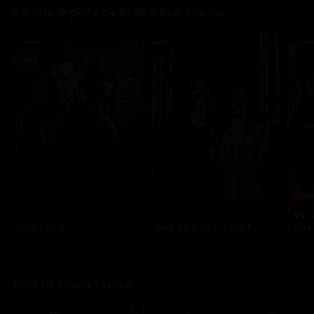
Seriály a pořady přímo pro vás
Každo
Ve 
Inspekce
Are You The One?
zák
8 epizod
32 epizod
3 e
TOP 10 Titulů týdne