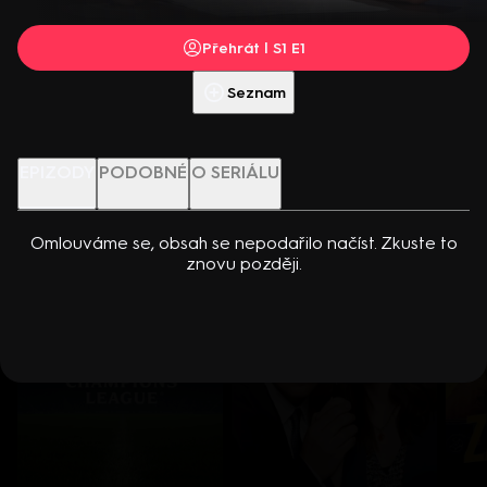
dcerou… Americko-kanadský kriminální seriál (2024). Hrají K.
Přehrát s PREMIUM
Kreuková, R. Sutherland, A. Douglas, M. Loweová, S.
Přehrát | S1 E1
Spracklinová a další
Více info
Přehrát ukázku
Seznam
Nenechte si ujít
EPIZODY
PODOBNÉ
O SERIÁLU
Omlouváme se, obsah se nepodařilo načíst. Zkuste to
znovu později.