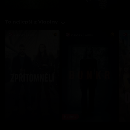
To nejlepší z Viaplay
Novinka