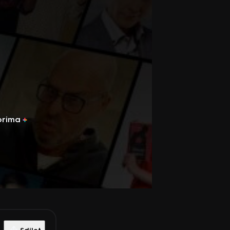
prima