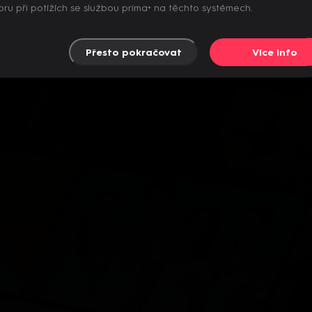
ru při potížích se službou prima+ na těchto systémech.
Přesto pokračovat
Více info