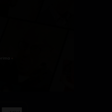
prima