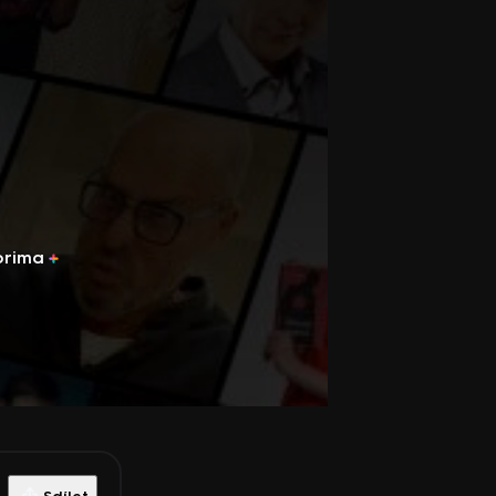
prima