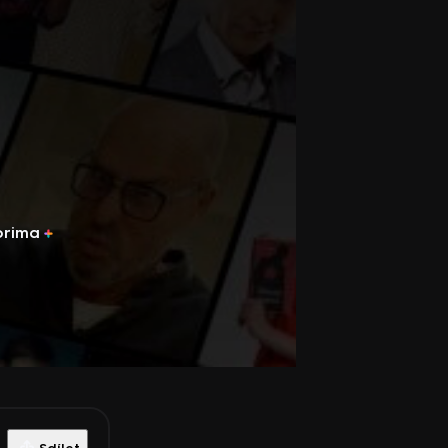
prima