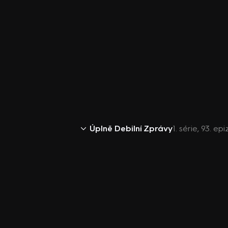
Úplně Debilní Zprávy
1. série, 93. ep