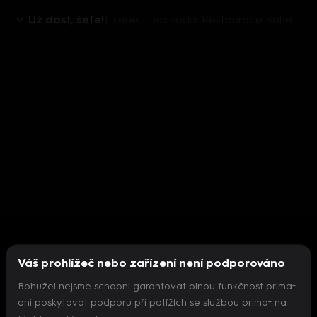
Už dost, šéfe!
1. série, 1. epizoda: Restaurace Bohéma/Brno
Váš prohlížeč nebo zařízení není podporováno
Bohužel nejsme schopni garantovat plnou funkčnost prima+
ani poskytovat podporu při potížích se službou prima+ na
Nepodařilo se inicializovat přehrávač