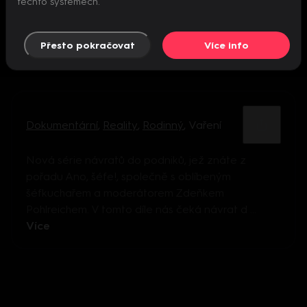
těchto systémech.
Přesto pokračovat
Více info
Dokumentární
,
Reality
,
Rodinný
,
Vaření
Nová série návratů do podniků, jež znáte z
pořadu Ano, šéfe!, společně s oblíbeným
šéfkuchařem a moderátorem Zdeňkem
Pohlreichem. V tomto díle nás čeká návrat d ...
Více