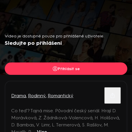
Video je dostupné pouze pro přihlášené uživatele.
Sledujte po přihlášení
Přihlásit se
Drama
,
Rodinný
,
Romantický
Co teď? Tajná mise. Původní český seriál. Hrají D.
Morávková, Z. Žádníková-Volencová, H. Holišová,
D. Bambas, V. Limr, L. Termerová, S. Rašilov, M.
Mejzlík, P. ...
Více