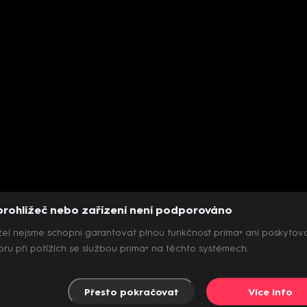
prohlížeč nebo zařízení není podporováno
el nejsme schopni garantovat plnou funkčnost prima+ ani poskytov
ru při potížích se službou prima+ na těchto systémech.
Přesto pokračovat
Více info