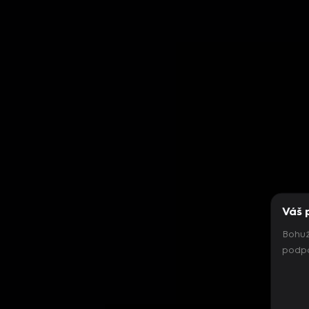
Váš 
Bohuž
podpo