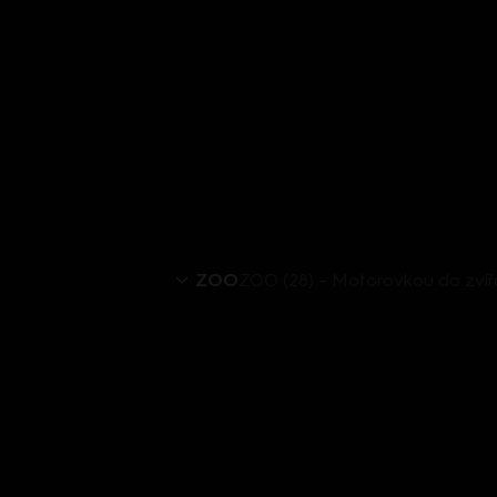
ZOO
ZOO (28) – Motorovkou do zvíř