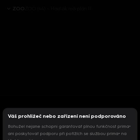
ZOO
ZOO (44) – Haďák má plán II
Váš prohlížeč nebo zařízení není podporováno
Bohužel nejsme schopni garantovat plnou funkčnost prima+
ani poskytovat podporu při potížích se službou prima+ na
Nepodařilo se inicializovat přehrávač