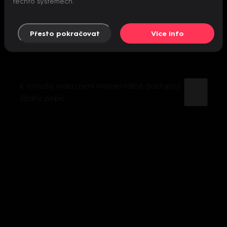
těchto systémech.
Přesto pokračovat
Více info
K tomuto videu není momentálně dostupný
žádný popis.