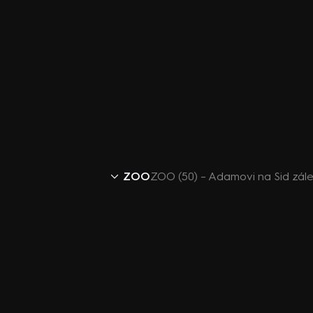
ZOO
ZOO (50) – Adamovi na Sid zále