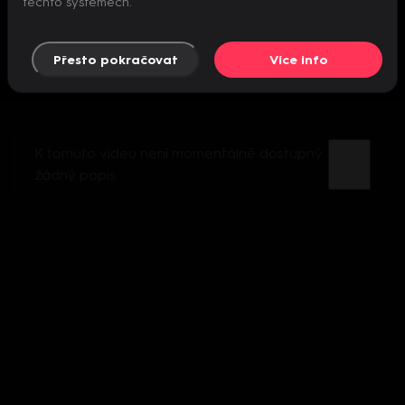
těchto systémech.
Přesto pokračovat
Více info
K tomuto videu není momentálně dostupný
žádný popis.