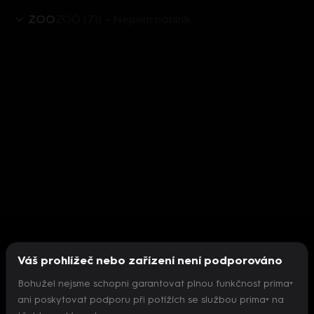
ZOO
ZOO (71) – Nejsem násilník
Váš prohlížeč nebo zařízení není podporováno
Bohužel nejsme schopni garantovat plnou funkčnost prima+
ani poskytovat podporu při potížích se službou prima+ na
Nepodařilo se inicializovat přehrávač