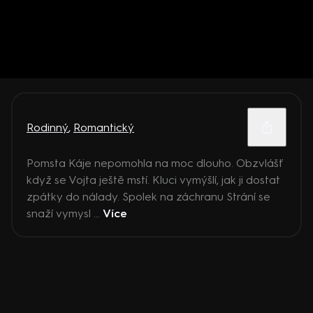
Rodinný
,
Romantický
Pomsta Káje nepomohla na moc dlouho. Obzvlášť
když se Vojta ještě mstí. Kluci vymýšlí, jak ji dostat
zpátky do nálady. Spolek na záchranu Strání se
snaží vymysl ...
Více