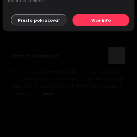
těchto systémech.
Přesto pokračovat
Více info
Rodinný
,
Romantický
Kája a Lucka jsou dobrý pekařský tým. Oliver je
ale z přítomnosti Lucky na prášky. David chce vzít
Veroniku na dovolenou. Vyhradit si čas na sebe a
ohřát se v t ...
Více