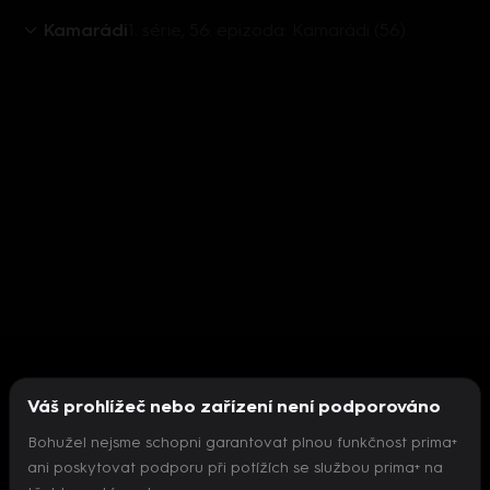
Kamarádi
1. série, 56. epizoda: Kamarádi (56)
Váš prohlížeč nebo zařízení není podporováno
Bohužel nejsme schopni garantovat plnou funkčnost prima+
ani poskytovat podporu při potížích se službou prima+ na
Nepodařilo se inicializovat přehrávač