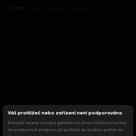
ZOO
1. série, 3. epizoda: Vůně hnoje
Váš prohlížeč nebo zařízení není podporováno
Bohužel nejsme schopni garantovat plnou funkčnost prima+
ani poskytovat podporu při potížích se službou prima+ na
Nepodařilo se inicializovat přehrávač