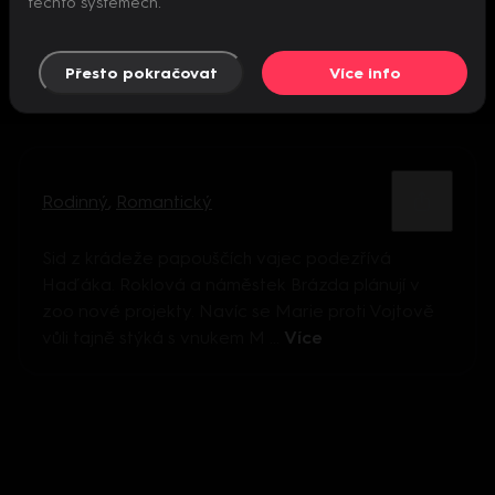
těchto systémech.
Přesto pokračovat
Více info
Rodinný
,
Romantický
Sid z krádeže papouščích vajec podezřívá
Haďáka. Roklová a náměstek Brázda plánují v
zoo nové projekty. Navíc se Marie proti Vojtově
vůli tajně stýká s vnukem M ...
Více