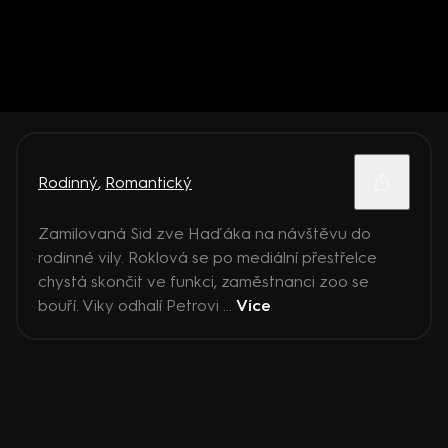
Rodinný
,
Romantický
Zamilovaná Sid zve Haďáka na návštěvu do
rodinné vily. Roklová se po mediální přestřelce
chystá skončit ve funkci, zaměstnanci zoo se
bouří. Viky odhalí Petrovi ...
Více