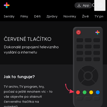
App
Seriály
Filmy
Děti
Zprávy
Novinky
Živě
TV pro
ČERVENÉ TLAČÍTKO
Dokonalé propojení televizního
vysílání a internetu
Jak to funguje?
TV archiv, TV program, hry,
počasí a ještě mnohem víc - to
vše objevíte po stisknutí
červeného tlačítka na
ovladači.