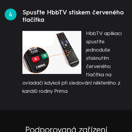
Spusťte HbbTV stiskem červeného
tlačítka
HbbTV aplikaci
spustíte
jednoduše
stisknutím
červeného
tlačítka na
ovladači kdykoli při sledování některého z
kanálů rodiny Prima.
Podporovaná zařízení