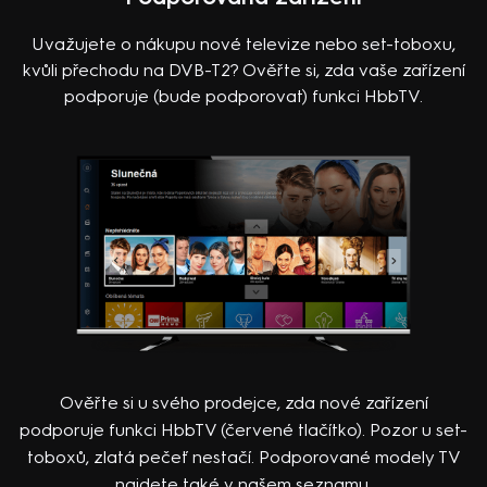
Uvažujete o nákupu nové televize nebo set-toboxu,
kvůli přechodu na DVB-T2? Ověřte si, zda vaše zařízení
podporuje (bude podporovat) funkci HbbTV.
Ověřte si u svého prodejce, zda nové zařízení
podporuje funkci HbbTV (červené tlačítko). Pozor u set-
toboxů, zlatá pečeť nestačí. Podporované modely TV
najdete také v našem seznamu.