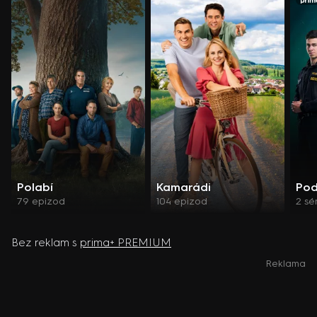
Polabí
Kamarádi
Pod
79 epizod
104 epizod
2 sé
Bez reklam s
prima+ PREMIUM
Reklama