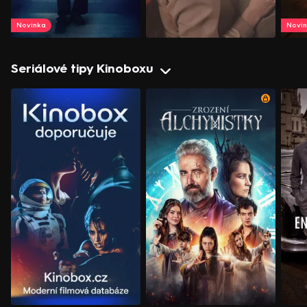
Novinka
Novi
Seriálové tipy Kinoboxu