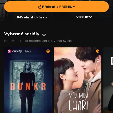
postavy. V hlavních rolích se objeví Vojtěch Dyk, Kristýna
Přehrát s PREMIUM
Ryška a Martin Finger.
Více info
Přehrát ukázku
Vybrané seriály
Ponořte se do našeho seriálového světa.