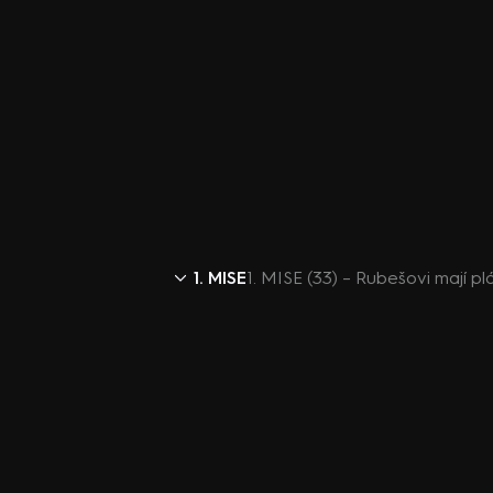
1. MISE
1. MISE (33) – Rubešovi mají pl