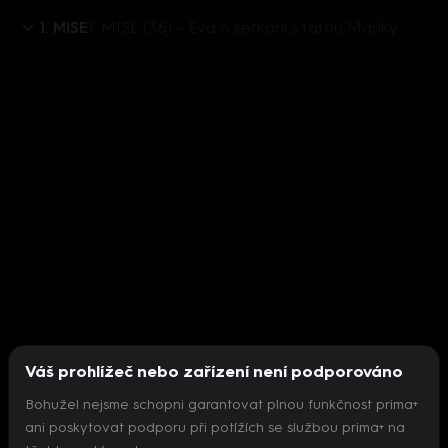
1. MISE
1. MISE (36) – Eva o setkání s tátou Mariky
Váš prohlížeč nebo zařízení není podporováno
Bohužel nejsme schopni garantovat plnou funkčnost prima+
ani poskytovat podporu při potížích se službou prima+ na
Nepodařilo se inicializovat přehrávač