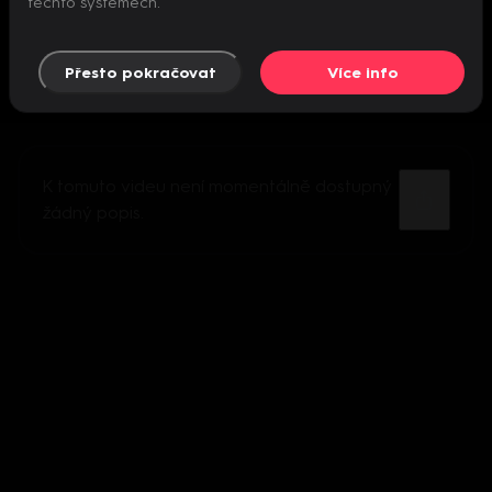
těchto systémech.
Přesto pokračovat
Více info
K tomuto videu není momentálně dostupný
žádný popis.