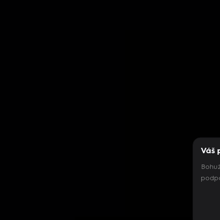
Váš 
Bohuž
podpo