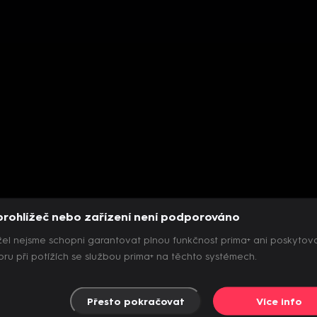
prohlížeč nebo zařízení není podporováno
el nejsme schopni garantovat plnou funkčnost prima+ ani poskytov
ru při potížích se službou prima+ na těchto systémech.
Přesto pokračovat
Více info