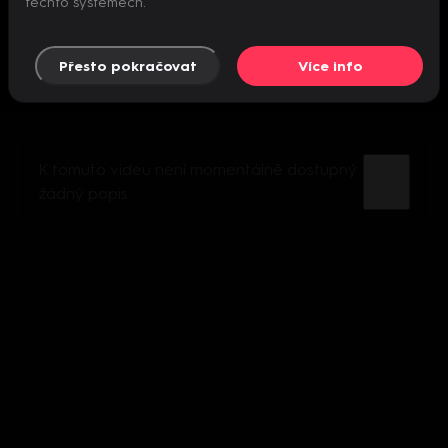
těchto systémech.
Přesto pokračovat
Více info
K tomuto videu není momentálně dostupný
žádný popis.