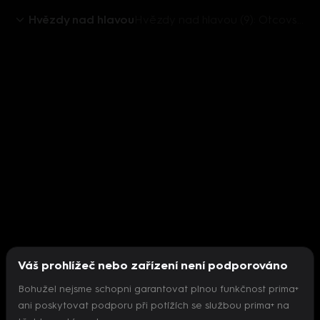
Hvězdy nad hlavou
Hvězdy nad hlavou (9): Otcovské rady
Váš prohlížeč nebo zařízení není podporováno
Bohužel nejsme schopni garantovat plnou funkčnost prima+
ani poskytovat podporu při potížích se službou prima+ na
Nepodařilo se inicializovat přehrávač